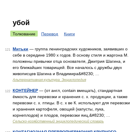
убой
Толкование
Перевод
Книги
Митьки
— группа ленинградских художников, заявивших о
121
себе в середине 1980 х годов. В основу стиля и жаргона М.
положены привычки отца основателя, Дмитрия Шагина, и
его ближайших товарищей. Все началось с дружбы двух
живописцев Шагина и Владимира&#8230; …
Альтернативная культура. Энциклопедия
КОНТЕЙНЕР
— (от англ, contain вмещать), стандартная
122
ёмкость для перевозки и хранения с. х. продукции, а также
перевозки с. х. птицы. В с. х ве К. используют для перевозки
и хранения картофеля, овощей (капусты, лука,
корнеплодов) и плодов, перевозки яиц,&#8230; …
Сельско-хозяйственный энциклопедический словарь