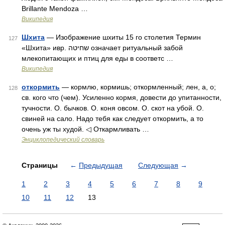
Brillante Mendoza …
Википедия
Шхита
— Изображение шхиты 15 го столетия Термин
127
«Шхита» ивр. שחיטה‎ означает ритуальный забой
млекопитающих и птиц для еды в соответс …
Википедия
откормить
— кормлю, кормишь; откормленный; лен, а, о;
128
св. кого что (чем). Усиленно кормя, довести до упитанности,
тучности. О. бычков. О. коня овсом. О. скот на убой. О.
свиней на сало. Надо тебя как следует откормить, а то
очень уж ты худой. ◁ Откармливать …
Энциклопедический словарь
Страницы
←
Предыдущая
Следующая
→
1
2
3
4
5
6
7
8
9
10
11
12
13