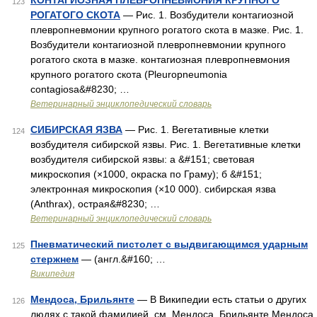
КОНТАГИОЗНАЯ ПЛЕВРОПНЕВМОНИЯ КРУПНОГО
123
РОГАТОГО СКОТА
— Рис. 1. Возбудители контагиозной
плевропневмонии крупного рогатого скота в мазке. Рис. 1.
Возбудители контагиозной плевропневмонии крупного
рогатого скота в мазке. контагиозная плевропневмония
крупного рогатого скота (Pleuropneumonia
contagiosa&#8230; …
Ветеринарный энциклопедический словарь
СИБИРСКАЯ ЯЗВА
— Рис. 1. Вегетативные клетки
124
возбудителя сибирской язвы. Рис. 1. Вегетативные клетки
возбудителя сибирской язвы: а &#151; световая
микроскопия (×1000, окраска по Граму); б &#151;
электронная микроскопия (×10 000). сибирская язва
(Anthrax), острая&#8230; …
Ветеринарный энциклопедический словарь
Пневматический пистолет с выдвигающимся ударным
125
стержнем
— (англ.&#160; …
Википедия
Мендоса, Брильянте
— В Википедии есть статьи о других
126
людях с такой фамилией, см. Мендоса. Брильянте Мендоса